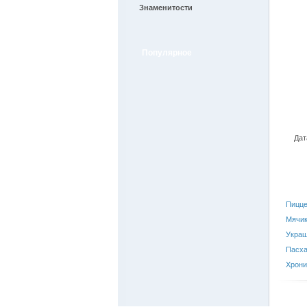
Знаменитости
Популярное
Дат
Пицц
Мячик
Украш
Пасха
Хрони