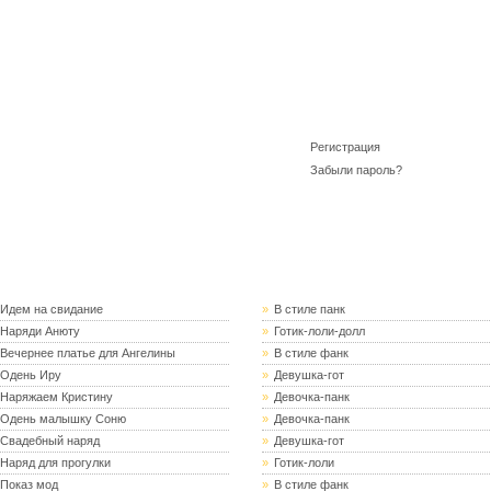
Регистрация
Забыли пароль?
и
8women.ru
Новые публикации
Идем на свидание
»
В стиле панк
Наряди Анюту
»
Готик-лоли-долл
Вечернее платье для Ангелины
»
В стиле фанк
Одень Иру
»
Девушка-гот
Наряжаем Кристину
»
Девочка-панк
Одень малышку Соню
»
Девочка-панк
Свадебный наряд
»
Девушка-гот
Наряд для прогулки
»
Готик-лоли
Показ мод
»
В стиле фанк