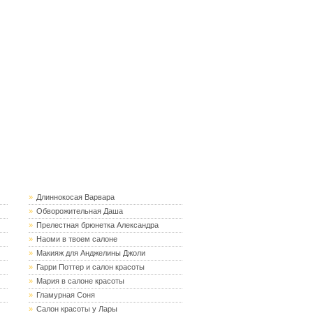
»
Длиннокосая Варвара
»
Обворожительная Даша
»
Прелестная брюнетка Александра
»
Наоми в твоем салоне
»
Макияж для Анджелины Джоли
»
Гарри Поттер и салон красоты
»
Мария в салоне красоты
»
Гламурная Соня
»
Салон красоты у Лары