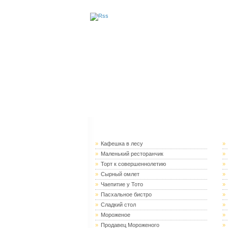
Главная
Женский Форум
Комментари
»
Кафешка в лесу
»
»
Маленький ресторанчик
»
»
Торт к совершеннолетию
»
»
Сырный омлет
»
»
Чаепитие у Тото
»
»
Пасхальное бистро
»
»
Сладкий стол
»
»
Мороженое
»
»
Продавец Мороженого
»