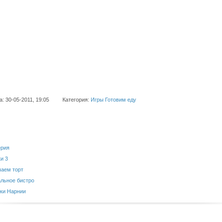
а: 30-05-2011, 19:05
Категория:
Игры Готовим еду
ерия
и 3
аем торт
льное бистро
ки Нарнии