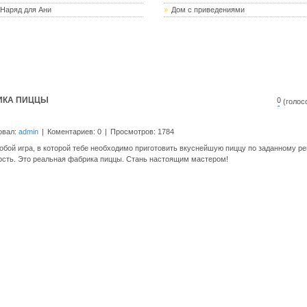
Наряд для Ани
»
Дом с приведениями
women.ru
»
Игры Готовим еду
» Фабрика пиццы
ИКА ПИЦЦЫ
0
(голосо
1
2
3
овал:
admin
|
Коментариев: 0
|
Просмотров: 1784
4
5
обой игра, в которой тебе необходимо приготовить вкуснейшую пиццу по заданному р
ость. Это реальная фабрика пиццы. Стань настоящим мастером!