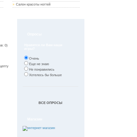
»
Салон красоты ногтей
Опросы
Нравятся ли Вам наши
в: 0)
игры?
Очень
Еще не знаю
ецепту
Не понравились
Хотелось бы больше
ВСЕ ОПРОСЫ
Магазин