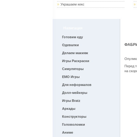
»
Украшаем кекс
»
Навигация
8
Готовим еду
ФАБР
Одевалки
Делаем макияж
Опулик
Игры Раскраски
Перед т
Симуляторы
на скор
EMO Игры
Для неформалов
Долл-мейкеры
Игры Bratz
Аркады
Конструкторы
Головоломки
Аниме