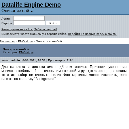
Datalife Engine Demo
Описание сайта
Логин:
Пароль:
Регистрация на сайте!
Забыли пароль?
Вы просматриваете мобильную версию сайта.
Перейти на полную версию сайта.
8women.ru
»
EMO Игры
» Эмогерл и эмобой
Эмогерл и эмобой
Категория:
EMO Игры
автор:
admin
| 8-08-2011, 18:53 | Просмотров: 1194
Для мальчика и девочки эмо подберем макияж. Прически, украшения,
макияж в небольшой, но очень симпатичной игрушк,отлично прорисованы,
хотя их выбор не очень-то велик. Фон картинки можно изменить, если
нажать на кнопочку "Background".