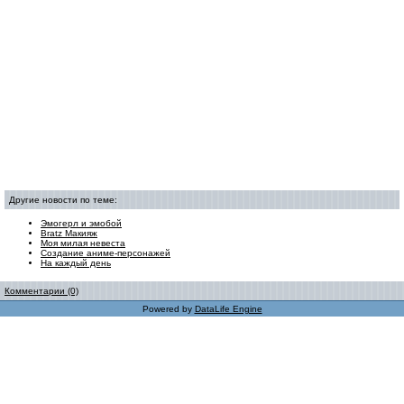
Другие новости по теме:
Эмогерл и эмобой
Bratz Макияж
Моя милая невеста
Создание аниме-персонажей
На каждый день
Комментарии (0)
Powered by
DataLife Engine